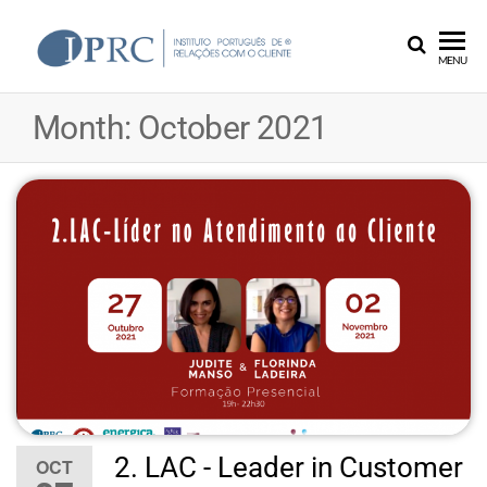
Skip
to
IPRC
the
MENU
content
Month:
October 2021
2. LAC - Leader in Customer
OCT