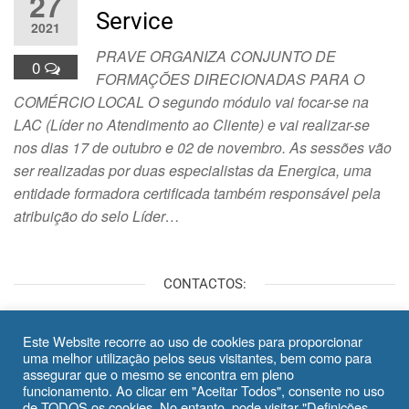
27
Service
2021
PRAVE ORGANIZA CONJUNTO DE
0
FORMAÇÕES DIRECIONADAS PARA O
COMÉRCIO LOCAL O segundo módulo vai focar-se na
LAC (Líder no Atendimento ao Cliente) e vai realizar-se
nos dias 17 de outubro e 02 de novembro. As sessões vão
ser realizadas por duas especialistas da Energica, uma
entidade formadora certificada também responsável pela
atribuição do selo Líder…
CONTACTOS:
Telefone:
707 502 580
Este Website recorre ao uso de cookies para proporcionar
Email:
info@iprc.com.pt
uma melhor utilização pelos seus visitantes, bem como para
assegurar que o mesmo se encontra em pleno
Politica de privacidade
funcionamento. Ao clicar em "Aceitar Todos", consente no uso
de TODOS os cookies. No entanto, pode visitar "Definições