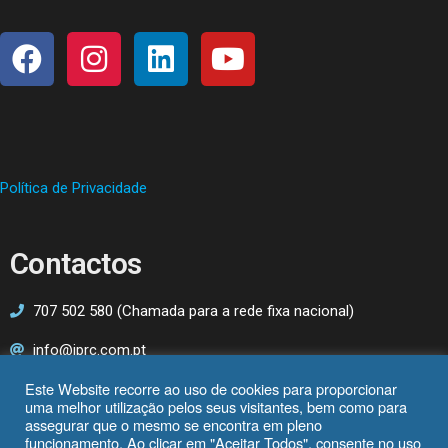
Política de Privacidade
Contactos
707 502 580 (Chamada para a rede fixa nacional)
info@iprc.com.pt
Este Website recorre ao uso de cookies para proporcionar
Av. 25 de Abril nº27, 2º Esq.
uma melhor utilização pelos seus visitantes, bem como para
3830-044 Ílhavo
assegurar que o mesmo se encontra em pleno
funcionamento. Ao clicar em "Aceitar Todos", consente no uso