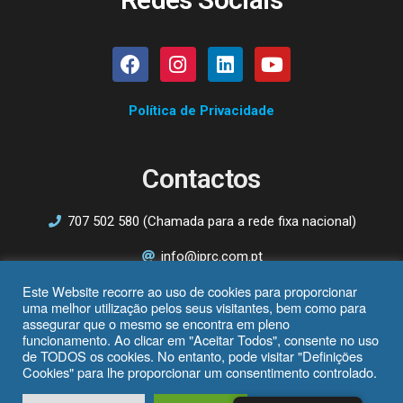
Política de Privacidade
Contactos
707 502 580 (Chamada para a rede fixa nacional)
info@iprc.com.pt
Este Website recorre ao uso de cookies para proporcionar
Av. 25 de Abril nº27, 2º Esq.
uma melhor utilização pelos seus visitantes, bem como para
3830-044 Ílhavo
assegurar que o mesmo se encontra em pleno
funcionamento. Ao clicar em "Aceitar Todos", consente no uso
de TODOS os cookies. No entanto, pode visitar "Definições
Cookies" para lhe proporcionar um consentimento controlado.