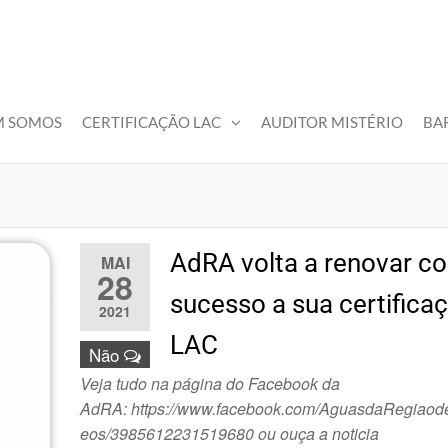
M SOMOS
CERTIFICAÇÃO LAC
AUDITOR MISTÉRIO
BA
AdRA volta a renovar c
MAI
28
sucesso a sua certifica
2021
LAC
Não
Veja tudo na página do Facebook da
AdRA: https://www.facebook.com/AguasdaRegiaode
eos/3985612231519680 ou ouça a noticia