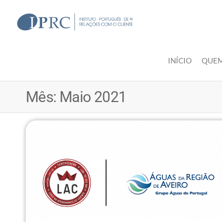
Skip
to
IPRC
the
content
INÍCIO
QUE
Mês:
Maio 2021