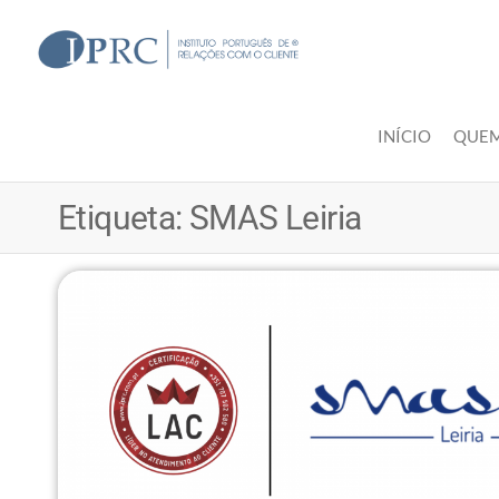
Skip
to
IPRC
the
content
INÍCIO
QUE
Etiqueta:
SMAS Leiria