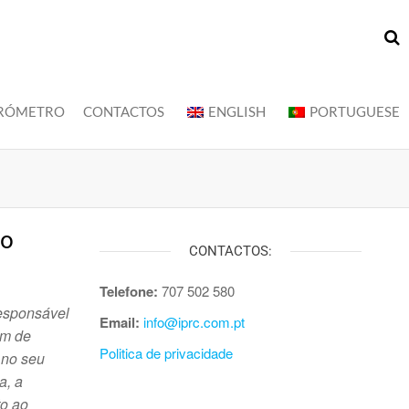
RÓMETRO
CONTACTOS
ENGLISH
PORTUGUESE
no
CONTACTOS:
Telefone:
707 502 580
responsável
Email:
info@iprc.com.pt
em de
Politica de privacidade
 no seu
a, a
to ao