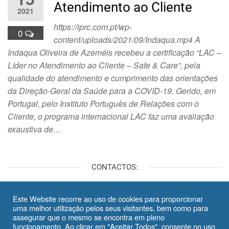
Atendimento ao Cliente
2021
https://iprc.com.pt/wp-
0
content/uploads/2021/09/Indaqua.mp4 A
Indaqua Oliveira de Azeméis recebeu a certificação “LAC –
Líder no Atendimento ao Cliente – Safe & Care”, pela
qualidade do atendimento e cumprimento das orientações
da Direção-Geral da Saúde para a COVID-19. Gerido, em
Portugal, pelo Instituto Português de Relações com o
Cliente, o programa internacional LAC faz uma avaliação
exaustiva de…
CONTACTOS:
Telefone:
707 502 580
Este Website recorre ao uso de cookies para proporcionar
Email:
info@iprc.com.pt
uma melhor utilização pelos seus visitantes, bem como para
assegurar que o mesmo se encontra em pleno
Politica de privacidade
funcionamento. Ao clicar em "Aceitar Todos", consente no uso