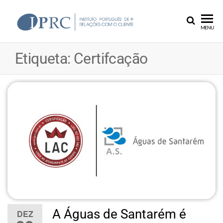
Skip
to
IPRC
the
MENU
content
Etiqueta:
Certifcação
A Águas de Santarém é
DEZ