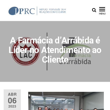
IPRC
MENU
A Farmácia d’Arrábida é
Líder no Atendimento ao
Cliente
ABR
06
2023