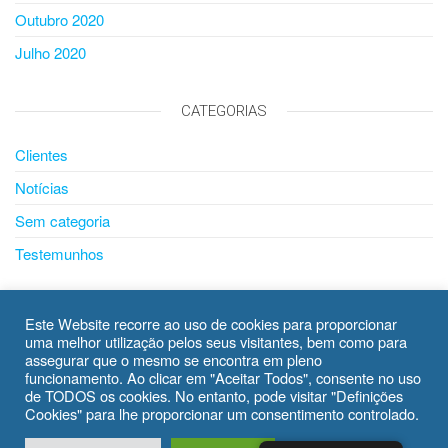
Outubro 2020
Julho 2020
CATEGORIAS
Clientes
Notícias
Sem categoria
Testemunhos
META
Este Website recorre ao uso de cookies para proporcionar
uma melhor utilização pelos seus visitantes, bem como para
Iniciar sessão
assegurar que o mesmo se encontra em pleno
funcionamento. Ao clicar em "Aceitar Todos", consente no uso
Feed de entradas
de TODOS os cookies. No entanto, pode visitar "Definições
Cookies" para lhe proporcionar um consentimento controlado.
Feed de comentários