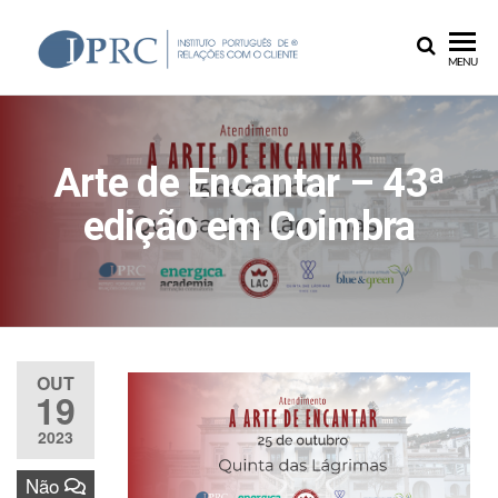
IPRC
MENU
Arte de Encantar – 43ª
edição em Coimbra
OUT
19
2023
Não