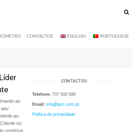
RÓMETRO
CONTACTOS
ENGLISH
PORTUGUESE
Líder
CONTACTOS:
nte
Telefone:
707 502 580
imento ao
Email:
info@iprc.com.pt
 seu
Politica de privacidade
liente ao
 Cliente no
ão contínua