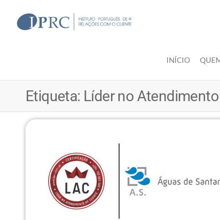
Skip
to
IPRC
the
content
INÍCIO
QUE
Etiqueta:
Líder no Atendimento 