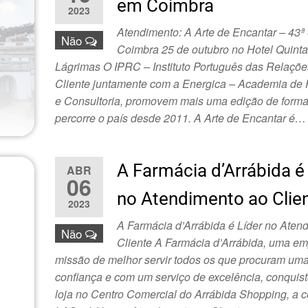
em Coimbra
2023
Atendimento: A Arte de Encantar – 43ª
Não
Coimbra 25 de outubro no Hotel Quint
Lágrimas O IPRC – Instituto Português das Relaçõ
Cliente juntamente com a Energica – Academia de
e Consultoria, promovem mais uma edição de form
percorre o país desde 2011. A Arte de Encantar é…
A Farmácia d’Arrábida é
ABR
06
no Atendimento ao Clie
2023
A Farmácia d’Arrábida é Líder no Aten
Não
Cliente A Farmácia d’Arrábida, uma e
missão de melhor servir todos os que procuram um
confiança e com um serviço de excelência, conquis
loja no Centro Comercial do Arrábida Shopping, a ce