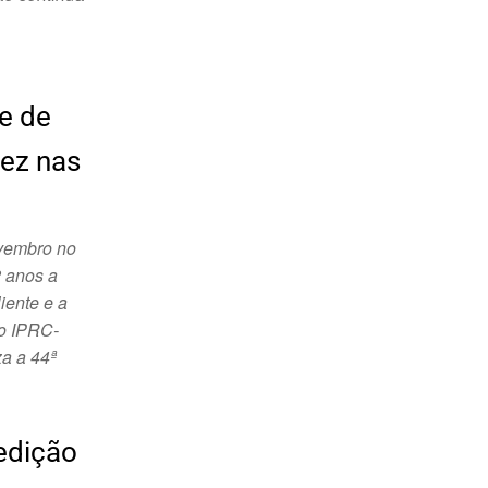
te de
vez nas
ovembro no
2 anos a
iente e a
 o IPRC-
za a 44ª
edição