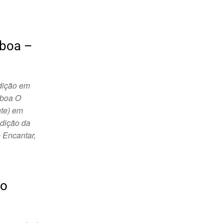
sboa –
Edição em
sboa O
nte) em
dição da
 Encantar,
no