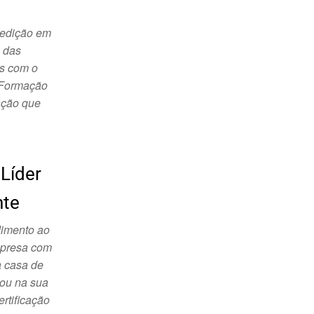
 edição em
a das
es com o
 Formação
ação que
 Líder
nte
dimento ao
mpresa com
a casa de
tou na sua
rtificação