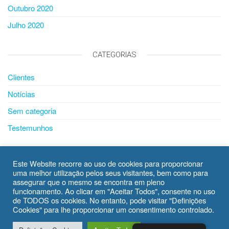
Outubro 2020
Julho 2020
CATEGORIAS
Clientes
Notícias
Sem categoria
Testemunhos
META
Este Website recorre ao uso de cookies para proporcionar
uma melhor utilização pelos seus visitantes, bem como para
Iniciar sessão
assegurar que o mesmo se encontra em pleno
funcionamento. Ao clicar em "Aceitar Todos", consente no uso
Feed de entradas
de TODOS os cookies. No entanto, pode visitar "Definições
Cookies" para lhe proporcionar um consentimento controlado.
Feed de comentários