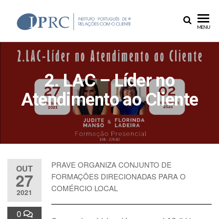
IPRC
MENU
2. LAC – Líder no
Atendimento ao Cliente
PRAVE ORGANIZA CONJUNTO DE
OUT
27
FORMAÇÕES DIRECIONADAS PARA O
COMÉRCIO LOCAL
2021
0